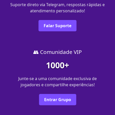
Suporte direto via Telegram, respostas rápidas e
atendimento personalizado!
Falar Suporte
👥 Comunidade VIP
1000+
Junte-se a uma comunidade exclusiva de
jogadores e compartilhe experiências!
Entrar Grupo