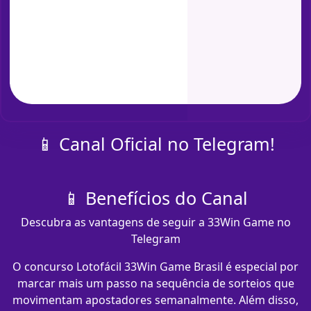
📱 Canal Oficial no Telegram!
📱 Benefícios do Canal
Descubra as vantagens de seguir a 33Win Game no
Telegram
O concurso Lotofácil 33Win Game Brasil é especial por
marcar mais um passo na sequência de sorteios que
movimentam apostadores semanalmente. Além disso,