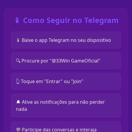
📱 Como Seguir no Telegram
📱 Baixe o app Telegram no seu dispositivo
🔍 Procure por "@33Win GameOficial"
👆 Toque em "Entrar" ou "Join"
🔔 Ative as notificações para não perder
nada
💬 Participe das conversas e interaja