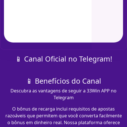
📱 Canal Oficial no Telegram!
📱 Benefícios do Canal
Descubra as vantagens de seguir a 33Win APP no
Telegram
O bônus de recarga inclui requisitos de apostas
razoáveis que permitem que você converta facilmente
o bônus em dinheiro real. Nossa plataforma oferece