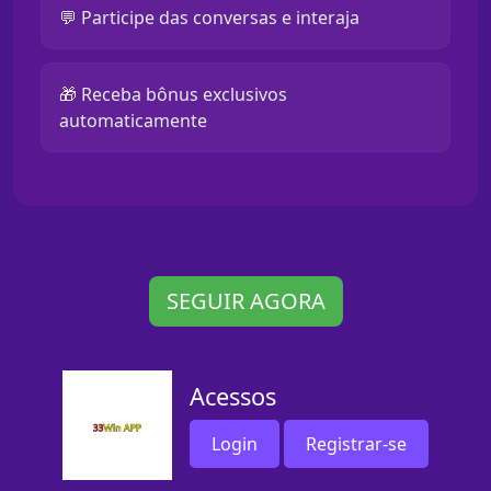
💬 Participe das conversas e interaja
🎁 Receba bônus exclusivos
automaticamente
SEGUIR AGORA
Acessos
Login
Registrar-se