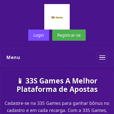
Login
Registrar-se
Menu
📱 33S Games A Melhor
Plataforma de Apostas
Cadastre-se na 33S Games para ganhar bônus no
cadastro e em cada recarga. Com a 33S Games,