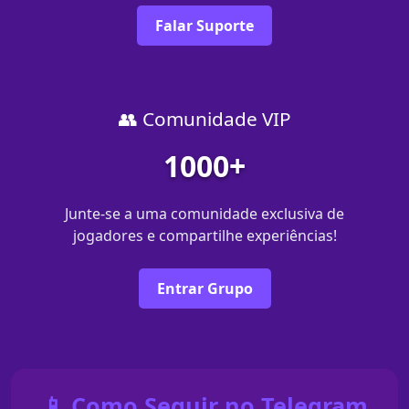
Falar Suporte
👥 Comunidade VIP
1000+
Junte-se a uma comunidade exclusiva de
jogadores e compartilhe experiências!
Entrar Grupo
📱 Como Seguir no Telegram