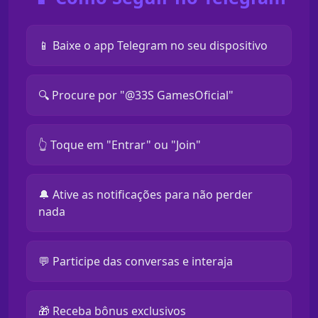
📱 Baixe o app Telegram no seu dispositivo
🔍 Procure por "@33S GamesOficial"
👆 Toque em "Entrar" ou "Join"
🔔 Ative as notificações para não perder
nada
💬 Participe das conversas e interaja
🎁 Receba bônus exclusivos