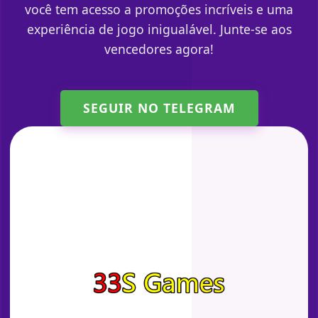
você tem acesso a promoções incríveis e uma
experiência de jogo inigualável. Junte-se aos
vencedores agora!
SEGUIR NO TELEGRAM