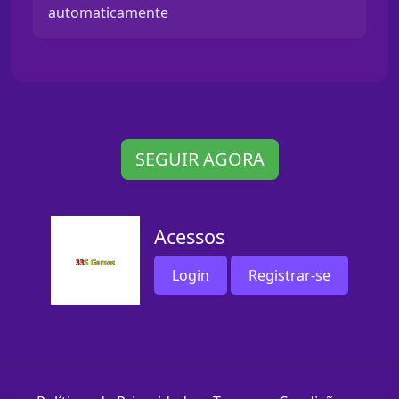
automaticamente
SEGUIR AGORA
Acessos
Login
Registrar-se