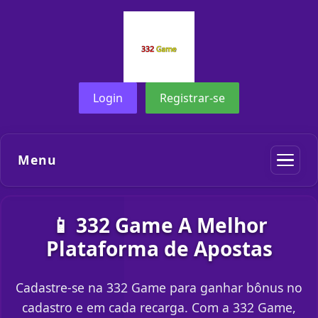
Login
Registrar-se
Menu
📱 332 Game A Melhor
Plataforma de Apostas
Cadastre-se na 332 Game para ganhar bônus no
cadastro e em cada recarga. Com a 332 Game,