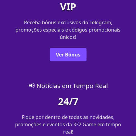
VIP
Receba bônus exclusivos do Telegram,
promoções especiais e códigos promocionais
únicos!
Ver Bônus
📢 Notícias em Tempo Real
24/7
Fique por dentro de todas as novidades,
promoções e eventos da 332 Game em tempo
real!