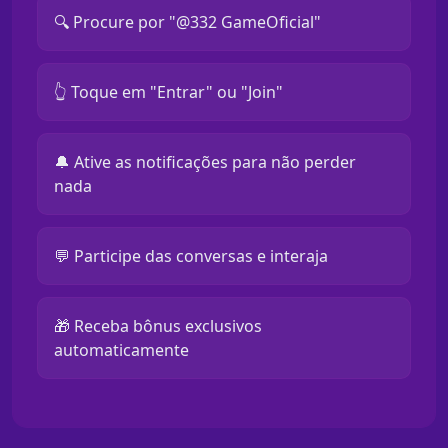
🔍 Procure por "@332 GameOficial"
👆 Toque em "Entrar" ou "Join"
🔔 Ative as notificações para não perder
nada
💬 Participe das conversas e interaja
🎁 Receba bônus exclusivos
automaticamente