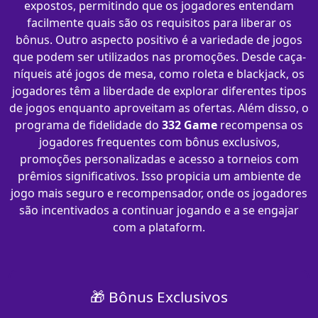
expostos, permitindo que os jogadores entendam
facilmente quais são os requisitos para liberar os
bônus. Outro aspecto positivo é a variedade de jogos
que podem ser utilizados nas promoções. Desde caça-
níqueis até jogos de mesa, como roleta e blackjack, os
jogadores têm a liberdade de explorar diferentes tipos
de jogos enquanto aproveitam as ofertas. Além disso, o
programa de fidelidade do
332 Game
recompensa os
jogadores frequentes com bônus exclusivos,
promoções personalizadas e acesso a torneios com
prêmios significativos. Isso propicia um ambiente de
jogo mais seguro e recompensador, onde os jogadores
são incentivados a continuar jogando e a se engajar
com a plataform.
🎁 Bônus Exclusivos