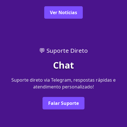
Ver Notícias
💬 Suporte Direto
Chat
Suporte direto via Telegram, respostas rápidas e
atendimento personalizado!
Falar Suporte