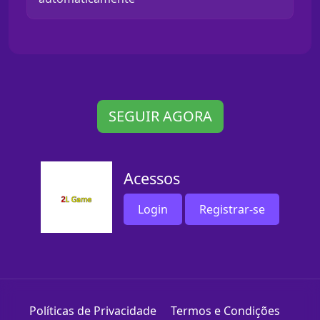
SEGUIR AGORA
Acessos
Login
Registrar-se
Políticas de Privacidade
Termos e Condições