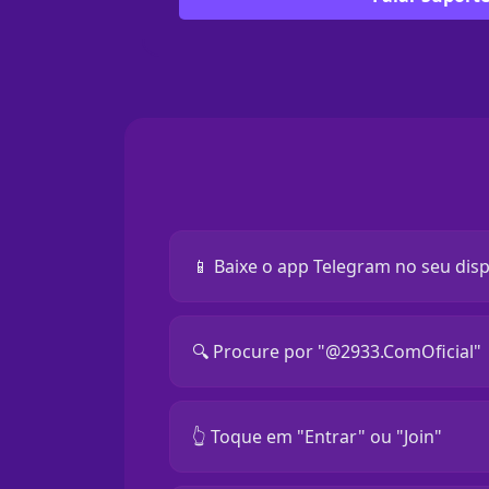
📱 Baixe o app Telegram no seu disp
🔍 Procure por "@2933.ComOficial"
👆 Toque em "Entrar" ou "Join"