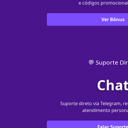
e códigos promocionai
Ver Bônus
💬 Suporte Di
Cha
Suporte direto via Telegram, r
atendimento persona
Falar Suport