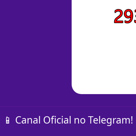
📱 Canal Oficial no Telegram!