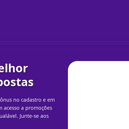
elhor
postas
bônus no cadastro e em
em acesso a promoções
ualável. Junte-se aos