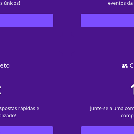
s únicos!
eventos da
reto
👥 
t
espostas rápidas e
Junte-se a uma com
lizado!
compa
e