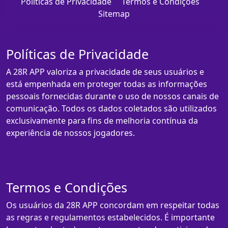
Políticas de Privacidade
Termos e Condições
Sitemap
Políticas de Privacidade
A 28R APP valoriza a privacidade de seus usuários e
está empenhada em proteger todas as informações
pessoais fornecidas durante o uso de nossos canais de
comunicação. Todos os dados coletados são utilizados
exclusivamente para fins de melhoria contínua da
experiência de nossos jogadores.
Termos e Condições
Os usuários da 28R APP concordam em respeitar todas
as regras e regulamentos estabelecidos. É importante