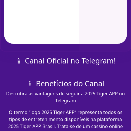
📱 Canal Oficial no Telegram!
📱 Benefícios do Canal
Descubra as vantagens de seguir a 2025 Tiger APP no
Telegram
O termo “jogo 2025 Tiger APP” representa todos os
tipos de entretenimento disponíveis na plataforma
2025 Tiger APP Brasil. Trata-se de um cassino online