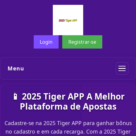
Login
Registrar-se
Menu
📱 2025 Tiger APP A Melhor
Plataforma de Apostas
Cadastre-se na 2025 Tiger APP para ganhar bônus
no cadastro e em cada recarga. Com a 2025 Tiger