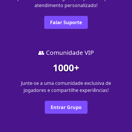
atendimento personalizado!
Falar Suporte
👥 Comunidade VIP
1000+
Junte-se a uma comunidade exclusiva de
jogadores e compartilhe experiências!
Entrar Grupo