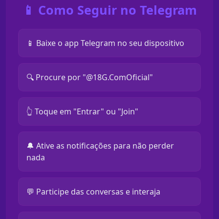
📱 Como Seguir no Telegram
📱 Baixe o app Telegram no seu dispositivo
🔍 Procure por "@18G.ComOficial"
👆 Toque em "Entrar" ou "Join"
🔔 Ative as notificações para não perder
nada
💬 Participe das conversas e interaja