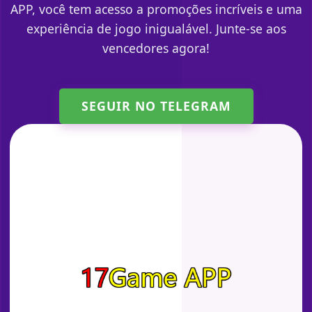
APP, você tem acesso a promoções incríveis e uma
experiência de jogo inigualável. Junte-se aos
vencedores agora!
SEGUIR NO TELEGRAM