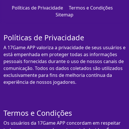
Políticas de Privacidade
Termos e Condições
Sitemap
Políticas de Privacidade
A 17Game APP valoriza a privacidade de seus usuários e
está empenhada em proteger todas as informações
pessoais fornecidas durante o uso de nossos canais de
comunicação. Todos os dados coletados são utilizados
exclusivamente para fins de melhoria contínua da
experiência de nossos jogadores.
Termos e Condições
Os usuários da 17Game APP concordam em respeitar