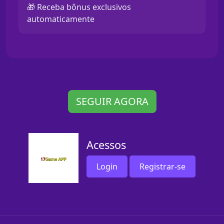
🎁 Receba bônus exclusivos
automaticamente
SEGUIR AGORA
Acessos
Login
Registrar-se