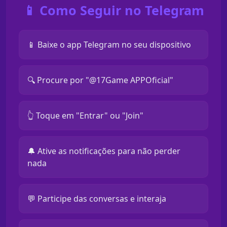
📱 Como Seguir no Telegram
📱 Baixe o app Telegram no seu dispositivo
🔍 Procure por "@17Game APPOficial"
👆 Toque em "Entrar" ou "Join"
🔔 Ative as notificações para não perder
nada
💬 Participe das conversas e interaja