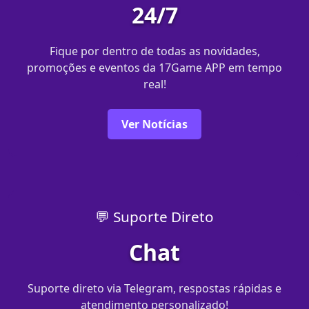
24/7
Fique por dentro de todas as novidades,
promoções e eventos da 17Game APP em tempo
real!
Ver Notícias
💬 Suporte Direto
Chat
Suporte direto via Telegram, respostas rápidas e
atendimento personalizado!