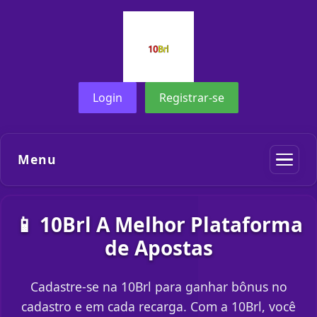
Login
Registrar-se
Menu
📱 10Brl A Melhor Plataforma
de Apostas
Cadastre-se na 10Brl para ganhar bônus no
cadastro e em cada recarga. Com a 10Brl, você