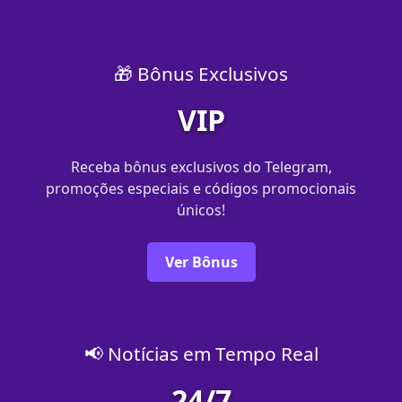
🎁 Bônus Exclusivos
VIP
Receba bônus exclusivos do Telegram,
promoções especiais e códigos promocionais
únicos!
Ver Bônus
📢 Notícias em Tempo Real
24/7