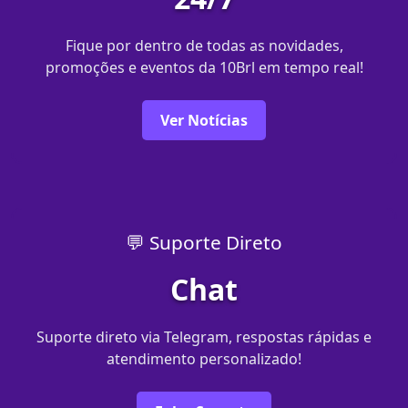
Fique por dentro de todas as novidades,
promoções e eventos da 10Brl em tempo real!
Ver Notícias
💬 Suporte Direto
Chat
Suporte direto via Telegram, respostas rápidas e
atendimento personalizado!